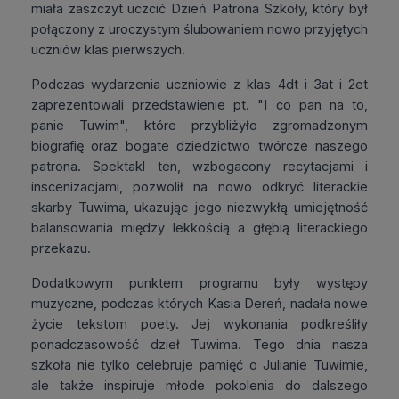
miała zaszczyt uczcić Dzień Patrona Szkoły, który był
połączony z uroczystym ślubowaniem nowo przyjętych
uczniów klas pierwszych.
Podczas wydarzenia uczniowie z klas 4dt i 3at i 2et
zaprezentowali przedstawienie pt. "I co pan na to,
panie Tuwim", które przybliżyło zgromadzonym
biografię oraz bogate dziedzictwo twórcze naszego
patrona. Spektakl ten, wzbogacony recytacjami i
inscenizacjami, pozwolił na nowo odkryć literackie
skarby Tuwima, ukazując jego niezwykłą umiejętność
balansowania między lekkością a głębią literackiego
przekazu.
Dodatkowym punktem programu były występy
muzyczne, podczas których Kasia Dereń, nadała nowe
życie tekstom poety. Jej wykonania podkreśliły
ponadczasowość dzieł Tuwima. Tego dnia nasza
szkoła nie tylko celebruje pamięć o Julianie Tuwimie,
ale także inspiruje młode pokolenia do dalszego