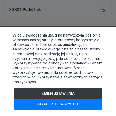
SKKT Podróżnik
10
W celu świadczenia usług na najwyższym poziomie
w ramach naszej strony internetowej korzystamy z
plików cookies. Pliki cookies umożliwiają nam
zapewnienie prawidłowego działania naszej strony
internetowej oraz realizację jej funkcji, a po
33 496 81 64,awaryjnie515030138
uzyskaniu Twojej zgody, pliki cookies są przez nas
sekretariat@tuwim.edu.pl
wykorzystywane do dokonywania pomiarów i analiz
korzystania ze strony internetowej. Strona
Bielsko-Biała, ul.Filarowa 52
wykorzystuje również pliki cookies podmiotów
trzecich w celu korzystania z zewnętrznych narzędzi
Deklaracja dostępności
analitycznych.
Tryb wysokiego kontrastu
+
++
+++
ZMIEŃ USTAWIENIA
© 2026
WizjaNet
Wszystkie prawa zastrzeżone.
ZAAKCEPTUJ WSZYSTKO