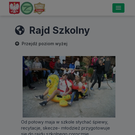
Rajd Szkolny
Przejdź poziom wyżej
Od połowy maja w szkole słychać śpiewy,
recytacje, skecze- młodzież przygotowuje
się do rajdu szkolnego corocznie