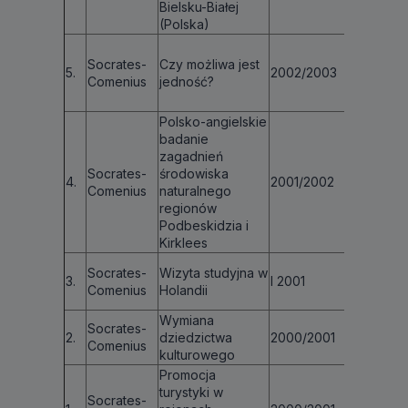
Bielsku-Białej
(Polska)
Socrates-
Czy możliwa jest
5.
2002/2003
środki w
Comenius
jedność?
Polsko-angielskie
badanie
zagadnień
Socrates-
środowiska
4.
2001/2002
€ 8 111
Comenius
naturalnego
regionów
Podbeskidzia i
Kirklees
Socrates-
Wizyta studyjna w
3.
I 2001
€ 1 80
Comenius
Holandii
Wymiana
Socrates-
2.
dziedzictwa
2000/2001
€ 10 99
Comenius
kulturowego
Promocja
turystyki w
Socrates-