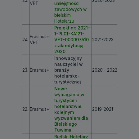
25.
2020-2023
€ 199 66
VET
umiejętności
zawodowych w
bielskim
Hotelarzu
Projekt nr: 2021-
1-PL01-KA121-
Erasmus+
24.
VET-000007510
2021-2023
€ 99 898
VET
z akredytacją
2020
Innowacyjny
nauczyciel w
23.
Erasmus+
branży
2020 - 2022
€ 33 605
hotelarsko-
turystycznej
Nowe
wymagania w
turystyce i
hotelarstwie
22.
Erasmus+
2019-2021
€ 199 43
kolejnym
wyzwaniem dla
Bielskiego
Tuwima
Bielski Hotelarz