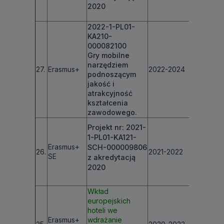
2020
2022-1-PL01-
KA210-
000082100
Gry mobilne
narzędziem
27.
Erasmus+
2022-2024
€ 60 00
podnoszącym
jakość i
atrakcyjność
kształcenia
zawodowego.
Projekt nr: 2021-
1-PL01-KA121-
Erasmus+
SCH-000009806
26.
2021-2022
€ 13 750
SE
z akredytacją
2020
Wkład
europejskich
hoteli we
Erasmus+
wdrażanie