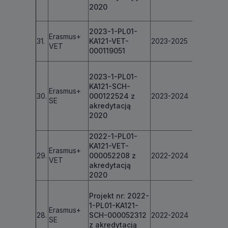
2020
2023-1-PL01-
Erasmus+
31.
KA121-VET-
2023-2025
€
61 984
VET
000119051
2023-1-PL01-
KA121-SCH-
Erasmus+
30.
000122524 z
2023-2024
€ 21 024
SE
akredytacją
2020
2022-1-PL01-
KA121-VET-
Erasmus+
29.
000052208 z
2022-2024
€ 63 844
VET
akredytacją
2020
Projekt nr: 2022-
1-PL01-KA121-
Erasmus+
28.
SCH-000052312
2022-2024
€ 21 405
SE
z akredytacją