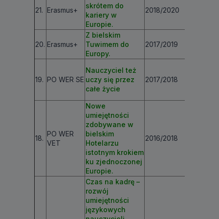
skrótem do
21.
Erasmus+
2018/2020
€ 197 00
kariery w
Europie.
Z bielskim
20.
Erasmus+
Tuwimem do
2017/2019
€ 149 4
Europy.
Nauczyciel też
19.
PO WER SE
uczy się przez
2017/2018
€ 12 117
całe życie
Nowe
umiejętności
zdobywane w
PO WER
bielskim
18.
2016/2018
€ 174 41
VET
Hotelarzu
istotnym krokiem
ku zjednoczonej
Europie.
Czas na kadrę –
rozwój
umiejętności
językowych
nauczycieli