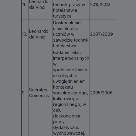
Leonardo
11.
technik pracy w
2010/2012
€ 154 09
da Vinci
hotelarstwie i
turystyce.
Doskonalenie
umiejętności
Leonardo
10.
uczniów w
2007/2009
€ 142 57
da Vinci
zawodzie technik
hotelarstwa
Badanie relacji
interpersonalnych
w
społecznościach
szkolnych z
uwzględnieniem
kontekstu
Socrates-
9.
socjologicznego,
2005/2006
24 000
Comenius
kulturowego i
regionalnego, w
celu
doskonalenia
pracy
dydaktyczno
wychowawczej.