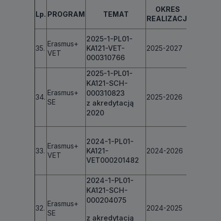
KW
OKRES
Lp.
PROGRAM
TEMAT
PRZYZ
REALIZACJI
GRA
2025-1-PL01-
Erasmus+
35.
KA121-VET-
2025-2027
€ 103 08
VET
000310766
2025-1-PL01-
KA121-SCH-
Erasmus+
000310823
34.
2025-2026
€ 16 605
SE
z akredytacją
2020
2024-1-PL01-
Erasmus+
33.
KA121-
2024-2026
€
75 632
VET
VET000201482
2024-1-PL01-
KA121-SCH-
000204075
Erasmus+
32.
2024-2025
€ 34 800
SE
z akredytacją