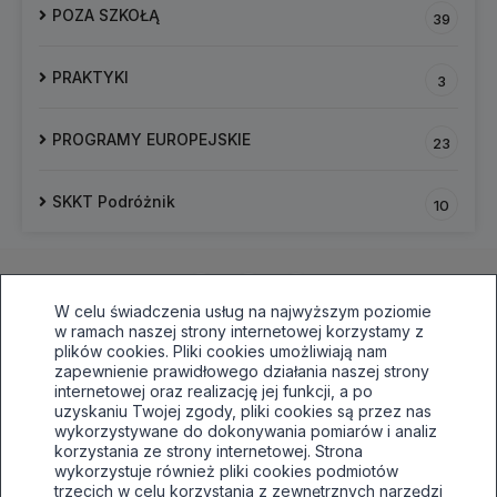
POZA SZKOŁĄ
39
PRAKTYKI
3
PROGRAMY EUROPEJSKIE
23
SKKT Podróżnik
10
W celu świadczenia usług na najwyższym poziomie
w ramach naszej strony internetowej korzystamy z
plików cookies. Pliki cookies umożliwiają nam
zapewnienie prawidłowego działania naszej strony
internetowej oraz realizację jej funkcji, a po
33 496 81 64,awaryjnie515030138
uzyskaniu Twojej zgody, pliki cookies są przez nas
sekretariat@tuwim.edu.pl
wykorzystywane do dokonywania pomiarów i analiz
korzystania ze strony internetowej. Strona
Bielsko-Biała, ul.Filarowa 52
wykorzystuje również pliki cookies podmiotów
trzecich w celu korzystania z zewnętrznych narzędzi
Deklaracja dostępności