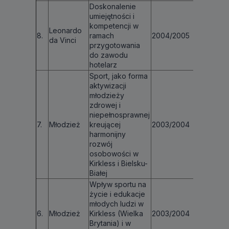
Doskonalenie
umiejętności i
kompetencji w
Leonardo
8.
ramach
2004/2005
€ 111 44
da Vinci
przygotowania
do zawodu
hotelarz
Sport, jako forma
aktywizacji
młodzieży
zdrowej i
niepełnosprawnej
7.
Młodzież
kreującej
2003/2004
€ 2 59
harmonijny
rozwój
osobowości w
Kirkless i Bielsku-
Białej
Wpływ sportu na
życie i edukacje
młodych ludzi w
6.
Młodzież
Kirkless (Wielka
2003/2004
€ 1 771
Brytania) i w