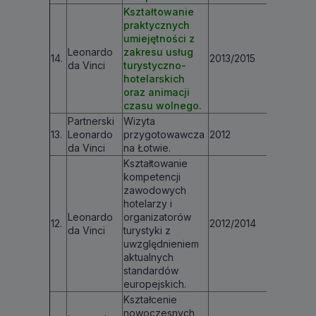
Kształtowanie
praktycznych
umiejętności z
Leonardo
zakresu usług
14.
2013/2015
132 035
da Vinci
turystyczno-
hotelarskich
oraz animacji
czasu wolnego.
Partnerski
Wizyta
13.
Leonardo
przygotowawcza
2012
1 532 €
da Vinci
na Łotwie.
Kształtowanie
kompetencji
zawodowych
hotelarzy i
Leonardo
organizatorów
12.
2012/2014
149 874
da Vinci
turystyki z
uwzględnieniem
aktualnych
standardów
europejskich.
Kształcenie
nowoczesnych