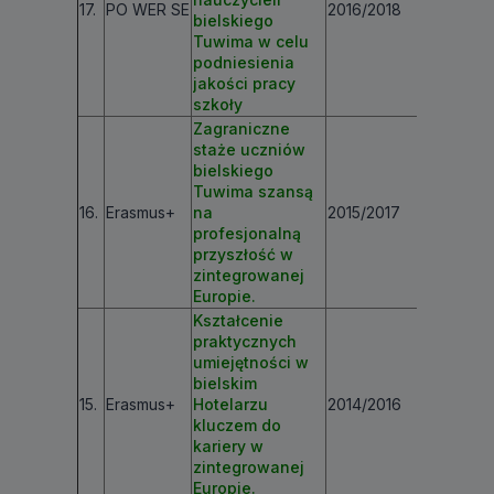
17.
PO WER SE
2016/2018
€ 38 67
bielskiego
Tuwima w celu
podniesienia
jakości pracy
szkoły
Zagraniczne
staże uczniów
bielskiego
Tuwima szansą
16.
Erasmus+
na
2015/2017
€ 173 57
profesjonalną
przyszłość w
zintegrowanej
Europie.
Kształcenie
praktycznych
umiejętności w
bielskim
15.
Erasmus+
Hotelarzu
2014/2016
€ 212 63
kluczem do
kariery w
zintegrowanej
Europie.