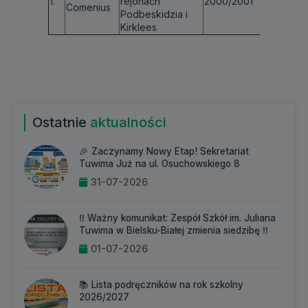
1.
rejonach
2000/2001
€ 8 55
Comenius
Podbeskidzia i
Kirklees
Ostatnie
aktualności
🎉 Zaczynamy Nowy Etap! Sekretariat
Tuwima Już na ul. Osuchowskiego 8
31-07-2026
‼️ Ważny komunikat: Zespół Szkół im. Juliana
Tuwima w Bielsku-Białej zmienia siedzibę ‼️
01-07-2026
📚 Lista podręczników na rok szkolny
2026/2027