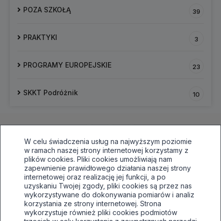
POZA SZKOŁĄ
39
PRAKTYKI
3
PROGRAMY EUROPEJSKIE
23
SKKT Podróżnik
10
W celu świadczenia usług na najwyższym poziomie
w ramach naszej strony internetowej korzystamy z
plików cookies. Pliki cookies umożliwiają nam
zapewnienie prawidłowego działania naszej strony
internetowej oraz realizację jej funkcji, a po
33 496 81 64,awaryjnie515030138
uzyskaniu Twojej zgody, pliki cookies są przez nas
sekretariat@tuwim.edu.pl
wykorzystywane do dokonywania pomiarów i analiz
korzystania ze strony internetowej. Strona
Bielsko-Biała, ul.Filarowa 52
wykorzystuje również pliki cookies podmiotów