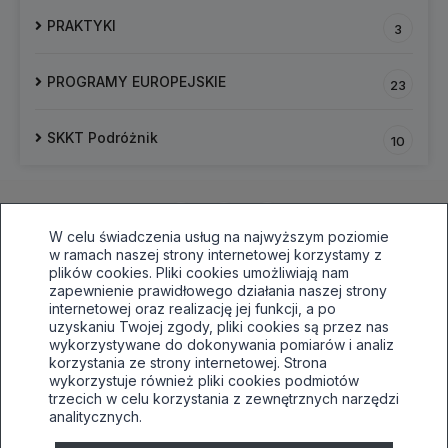
PRAKTYKI
3
PROGRAMY EUROPEJSKIE
23
SKKT Podróżnik
10
W celu świadczenia usług na najwyższym poziomie
w ramach naszej strony internetowej korzystamy z
plików cookies. Pliki cookies umożliwiają nam
zapewnienie prawidłowego działania naszej strony
internetowej oraz realizację jej funkcji, a po
33 496 81 64,awaryjnie515030138
uzyskaniu Twojej zgody, pliki cookies są przez nas
sekretariat@tuwim.edu.pl
wykorzystywane do dokonywania pomiarów i analiz
korzystania ze strony internetowej. Strona
Bielsko-Biała, ul.Filarowa 52
wykorzystuje również pliki cookies podmiotów
Deklaracja dostępności
trzecich w celu korzystania z zewnętrznych narzędzi
analitycznych.
Tryb wysokiego kontrastu