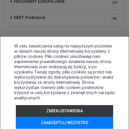
PROGRAMY EUROPEJSKIE
23
SKKT Podróżnik
10
W celu świadczenia usług na najwyższym poziomie
w ramach naszej strony internetowej korzystamy z
plików cookies. Pliki cookies umożliwiają nam
zapewnienie prawidłowego działania naszej strony
internetowej oraz realizację jej funkcji, a po
33 496 81 64,awaryjnie515030138
uzyskaniu Twojej zgody, pliki cookies są przez nas
sekretariat@tuwim.edu.pl
wykorzystywane do dokonywania pomiarów i analiz
korzystania ze strony internetowej. Strona
Bielsko-Biała, ul.Filarowa 52
wykorzystuje również pliki cookies podmiotów
Deklaracja dostępności
trzecich w celu korzystania z zewnętrznych narzędzi
analitycznych.
Tryb wysokiego kontrastu
+
++
+++
ZMIEŃ USTAWIENIA
© 2026
WizjaNet
Wszystkie prawa zastrzeżone.
ZAAKCEPTUJ WSZYSTKO