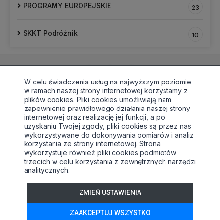
PROGRAMY EUROPEJSKIE
23
SKKT Podróżnik
10
W celu świadczenia usług na najwyższym poziomie
w ramach naszej strony internetowej korzystamy z
plików cookies. Pliki cookies umożliwiają nam
zapewnienie prawidłowego działania naszej strony
internetowej oraz realizację jej funkcji, a po
33 496 81 64,awaryjnie515030138
uzyskaniu Twojej zgody, pliki cookies są przez nas
sekretariat@tuwim.edu.pl
wykorzystywane do dokonywania pomiarów i analiz
korzystania ze strony internetowej. Strona
Bielsko-Biała, ul.Filarowa 52
wykorzystuje również pliki cookies podmiotów
trzecich w celu korzystania z zewnętrznych narzędzi
Deklaracja dostępności
analitycznych.
Tryb wysokiego kontrastu
+
++
+++
ZMIEŃ USTAWIENIA
© 2026
WizjaNet
Wszystkie prawa zastrzeżone.
ZAAKCEPTUJ WSZYSTKO