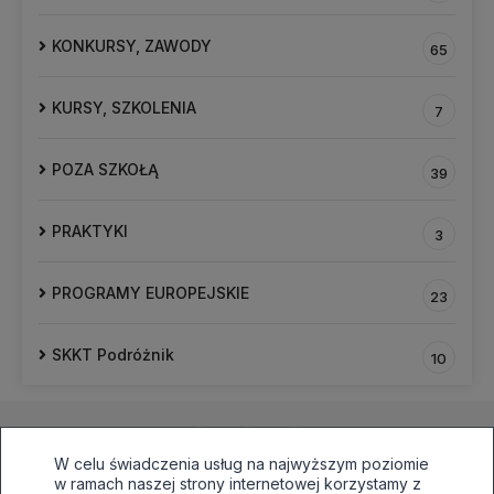
KONKURSY, ZAWODY
65
KURSY, SZKOLENIA
7
POZA SZKOŁĄ
39
PRAKTYKI
3
PROGRAMY EUROPEJSKIE
23
SKKT Podróżnik
10
W celu świadczenia usług na najwyższym poziomie
w ramach naszej strony internetowej korzystamy z