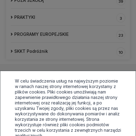
POZA SZKOŁĄ
39
PRAKTYKI
3
PROGRAMY EUROPEJSKIE
23
SKKT Podróżnik
10
W celu świadczenia usług na najwyższym poziomie
w ramach naszej strony internetowej korzystamy z
plików cookies. Pliki cookies umożliwiają nam
zapewnienie prawidłowego działania naszej strony
internetowej oraz realizację jej funkcji, a po
33 496 81 64,awaryjnie515030138
uzyskaniu Twojej zgody, pliki cookies są przez nas
sekretariat@tuwim.edu.pl
wykorzystywane do dokonywania pomiarów i analiz
korzystania ze strony internetowej. Strona
Bielsko-Biała, ul.Filarowa 52
wykorzystuje również pliki cookies podmiotów
trzecich w celu korzystania z zewnętrznych narzędzi
Deklaracja dostępności
analitycznych.