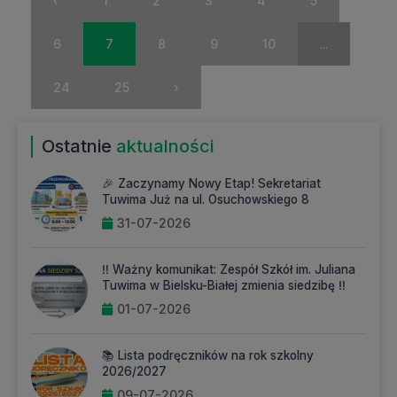
‹
1
2
3
4
5
6
7
8
9
10
...
24
25
›
Ostatnie
aktualności
🎉 Zaczynamy Nowy Etap! Sekretariat
Tuwima Już na ul. Osuchowskiego 8
31-07-2026
‼️ Ważny komunikat: Zespół Szkół im. Juliana
Tuwima w Bielsku-Białej zmienia siedzibę ‼️
01-07-2026
📚 Lista podręczników na rok szkolny
2026/2027
09-07-2026