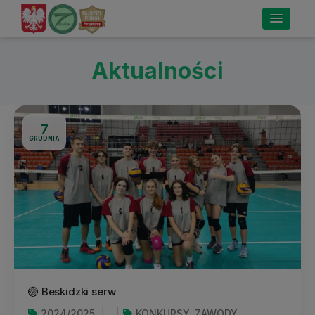
Aktualności
7
GRUDNIA
🏐 Beskidzki serw
2024/2025
KONKURSY, ZAWODY